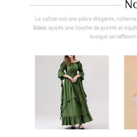
No
Le caftan est une pièce élégante, richemen
blanc
ajoute une touche de pureté et équilib
évoque un raffinem