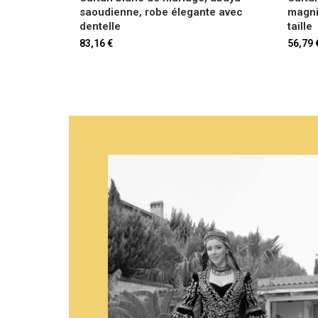
saoudienne, robe élegante avec
magni
dentelle
taille
83,16
€
56,79