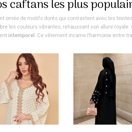
s caftans les plus populai
t ornée de motifs dorés qui contrastent avec les teintes
re les couleurs vibrantes, rehaussant son allure royale. C
ent
intemporel
. Ce vêtement incarne l’harmonie entre tra