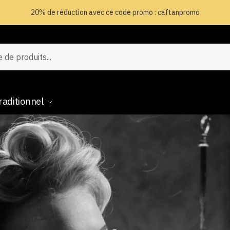
20% de réduction avec ce code promo : caftanpromo
raditionnel