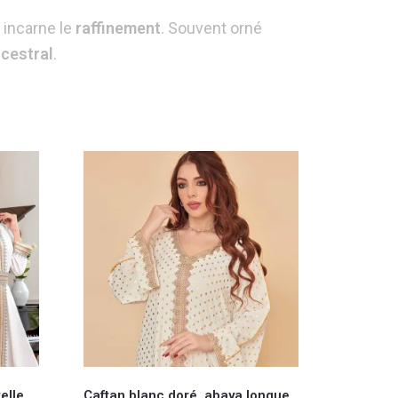
 incarne le
raffinement
. Souvent orné
cestral
.
elle
Caftan blanc doré, abaya longue