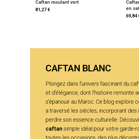
Caftan moulant vert
Cafta
en sa
81,27
€
69,84
CAFTAN BLANC
Plongez dans l’univers fascinant du ca
et d’élégance, dont l’histoire remonte 
s’épanouir au Maroc. Ce blog explor
a traversé les siècles, incorporant de
perdre son essence culturelle. Décou
caftan
simple idéal pour votre garde-rob
toutes les occasions, des plus décont