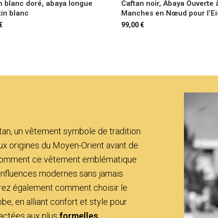
n blanc doré, abaya longue
Caftan noir, Abaya Ouverte 
tin blanc
Manches en Nœud pour l’Ei
€
99,00
€
ftan, un vêtement symbole de tradition
aux origines du Moyen-Orient avant de
e comment ce vêtement emblématique
s influences modernes sans jamais
vrez également comment choisir le
e, en alliant confort et style pour
ractées aux plus
formelles
.