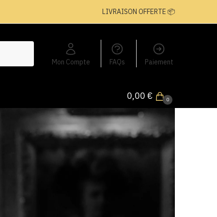
LIVRAISON OFFERTE 📦
Mon Compte
FAQs
Paiement
0,00
€
0