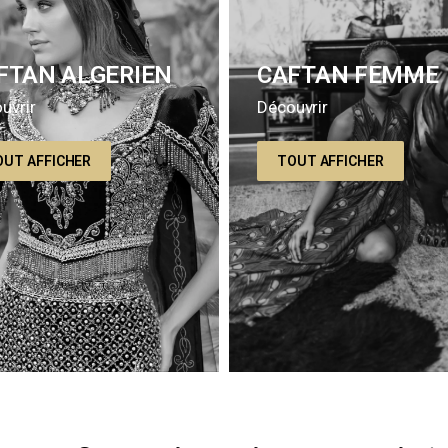
FTAN ALGERIEN
CAFTAN FEMME
uvrir
Découvrir
OUT AFFICHER
TOUT AFFICHER