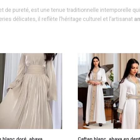
t de pureté, est une tenue traditionnelle intemporelle qui
ries délicates, il reflète l’héritage culturel et l’artisanat
an
n blanc doré, abaya
Caftan blanc, abaya en dent