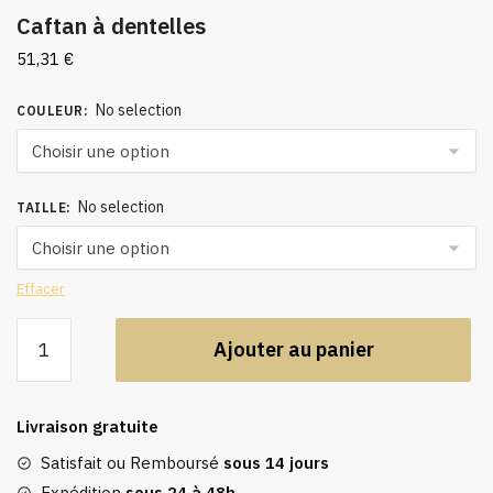
Caftan à dentelles
51,31
€
No selection
COULEUR
:
No selection
TAILLE
:
Effacer
quantité
Ajouter au panier
de
Caftan
à
Livraison gratuite
dentelles
Satisfait ou Remboursé
sous 14 jours
Expédition
sous 24 à 48h