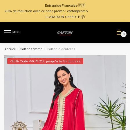
Passer
Aller
Entreprise Française 🇫🇷
à
au
20% de réduction avec ce code promo : caftanpromo
la
contenu
LIVRAISON OFFERTE 📦
navigation
MENU
0
Accueil
/
Caftan femme
/
Caftan à dentelles
-10% Code PROMO10 jusqu'a la fin du mois