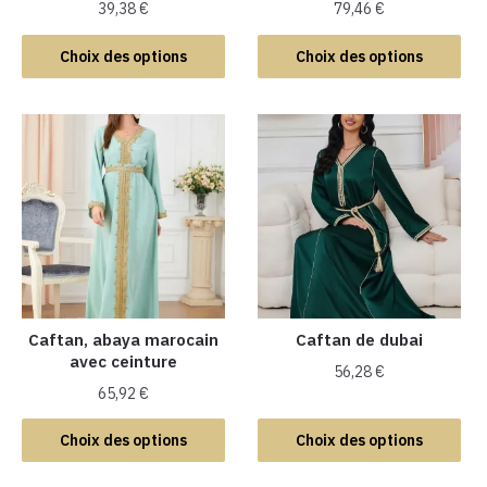
39,38
€
79,46
€
Ce
Ce
Choix des options
Choix des options
produit
produit
a
a
plusieurs
plusieurs
variations.
variations.
Les
Les
options
options
peuvent
peuvent
être
être
choisies
choisies
sur
sur
la
la
Caftan, abaya marocain
Caftan de dubai
avec ceinture
page
page
56,28
€
du
du
65,92
€
Ce
produit
produit
Ce
produit
Choix des options
Choix des options
produit
a
a