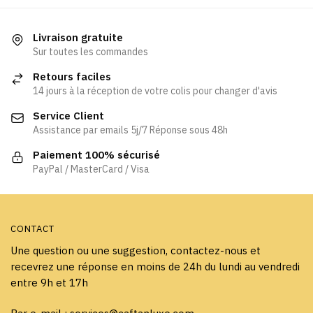
plusieurs
plusieurs
variations.
variations.
Les
Livraison gratuite
Les
Sur toutes les commandes
options
options
peuvent
Retours faciles
peuvent
être
14 jours à la réception de votre colis pour changer d'avis
être
choisies
Service Client
choisies
sur
Assistance par emails 5j/7 Réponse sous 48h
sur
la
la
page
Paiement 100% sécurisé
page
PayPal / MasterCard / Visa
du
du
produit
produit
CONTACT
Une question ou une suggestion, contactez-nous et
recevrez une réponse en moins de 24h du lundi au vendredi
entre 9h et 17h