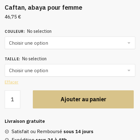
Caftan, abaya pour femme
46,75
€
No selection
COULEUR
:
No selection
TAILLE
:
Effacer
quantité
Ajouter au panier
de
Caftan,
abaya
Livraison gratuite
pour
femme
Satisfait ou Remboursé
sous 14 jours
Expédition
sous 24 à 48h