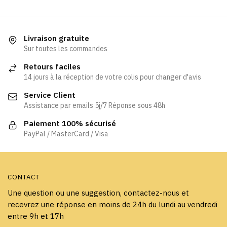
plusieurs
a
variations.
plusieurs
Les
variations.
Livraison gratuite
options
Les
Sur toutes les commandes
peuvent
options
être
Retours faciles
peuvent
choisies
14 jours à la réception de votre colis pour changer d'avis
être
sur
Service Client
choisies
la
Assistance par emails 5j/7 Réponse sous 48h
sur
page
la
Paiement 100% sécurisé
du
page
PayPal / MasterCard / Visa
produit
du
produit
CONTACT
Une question ou une suggestion, contactez-nous et
recevrez une réponse en moins de 24h du lundi au vendredi
entre 9h et 17h