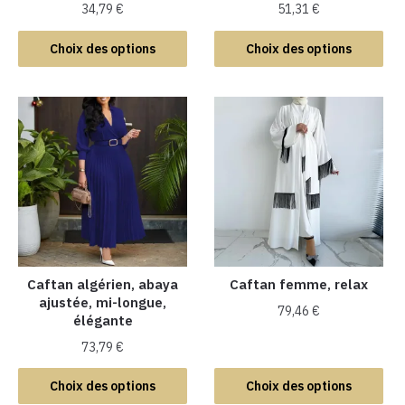
34,79
€
51,31
€
Ce
Ce
Choix des options
Choix des options
produit
produit
a
a
plusieurs
plusieurs
variations.
variations.
Les
Les
options
options
peuvent
peuvent
être
être
choisies
choisies
sur
sur
la
la
Caftan algérien, abaya
Caftan femme, relax
ajustée, mi-longue,
page
page
79,46
€
élégante
du
du
Ce
produit
produit
73,79
€
produit
Ce
Choix des options
Choix des options
a
produit