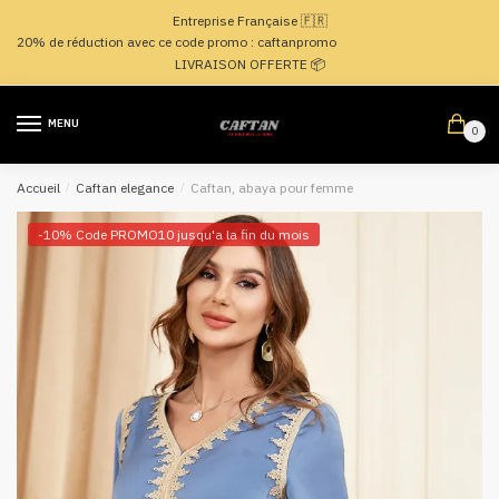
Passer
Aller
Entreprise Française 🇫🇷
à
au
20% de réduction avec ce code promo : caftanpromo
la
contenu
LIVRAISON OFFERTE 📦
navigation
MENU
0
Accueil
/
Caftan elegance
/
Caftan, abaya pour femme
-10% Code PROMO10 jusqu'a la fin du mois