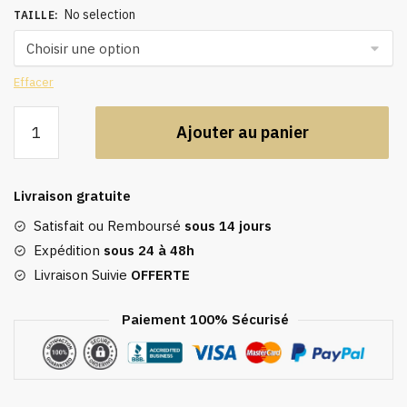
No selection
TAILLE
:
Effacer
quantité
Ajouter au panier
de
Caftan,
abaya
Livraison gratuite
stylée
Satisfait ou Remboursé
sous 14 jours
Expédition
sous 24 à 48h
Livraison Suivie
OFFERTE
Paiement 100% Sécurisé