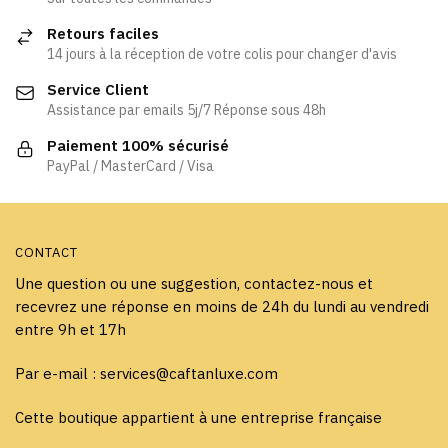
options
peuvent
Retours faciles
peuvent
être
14 jours à la réception de votre colis pour changer d'avis
être
choisies
Service Client
choisies
sur
Assistance par emails 5j/7 Réponse sous 48h
sur
la
la
page
Paiement 100% sécurisé
page
PayPal / MasterCard / Visa
du
du
produit
produit
CONTACT
Une question ou une suggestion, contactez-nous et
recevrez une réponse en moins de 24h du lundi au vendredi
entre 9h et 17h
Par e-mail : services@caftanluxe.com
Cette boutique appartient à une entreprise française