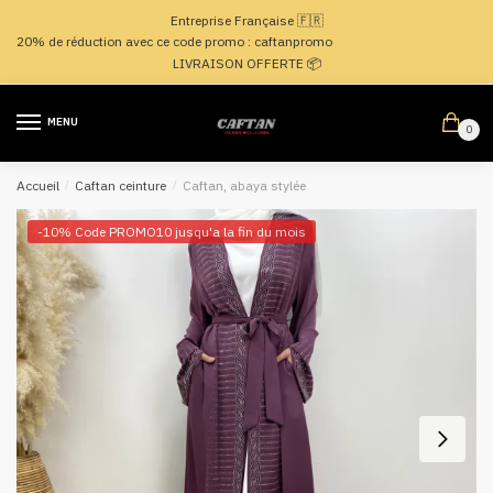
Passer
Aller
Entreprise Française 🇫🇷
à
au
20% de réduction avec ce code promo : caftanpromo
la
contenu
LIVRAISON OFFERTE 📦
navigation
MENU
0
Accueil
/
Caftan ceinture
/
Caftan, abaya stylée
-10% Code PROMO10 jusqu'a la fin du mois