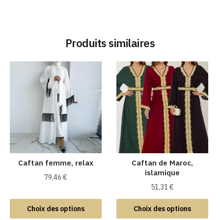
Produits similaires
Caftan femme, relax
Caftan de Maroc,
islamique
79,46
€
51,31
€
Ce
Ce
produit
Choix des options
Choix des options
produit
a