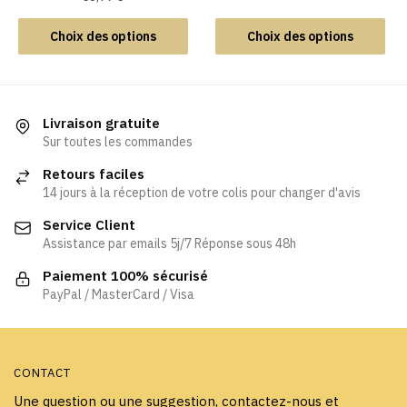
Ce
Ce
produit
Choix des options
Choix des options
produit
a
a
plusieurs
plusieurs
variations.
variations.
Les
Livraison gratuite
Les
Sur toutes les commandes
options
options
peuvent
Retours faciles
peuvent
être
14 jours à la réception de votre colis pour changer d'avis
être
choisies
Service Client
choisies
sur
Assistance par emails 5j/7 Réponse sous 48h
sur
la
la
page
Paiement 100% sécurisé
page
PayPal / MasterCard / Visa
du
du
produit
produit
CONTACT
Une question ou une suggestion, contactez-nous et