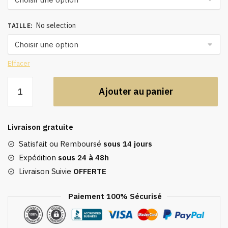
No selection
TAILLE
:
Effacer
quantité
Ajouter au panier
de
Caftan
blanc
Livraison gratuite
doré,
djellaba
Satisfait ou Remboursé
sous 14 jours
pour
Expédition
sous 24 à 48h
l'Eid
Livraison Suivie
OFFERTE
Paiement 100% Sécurisé