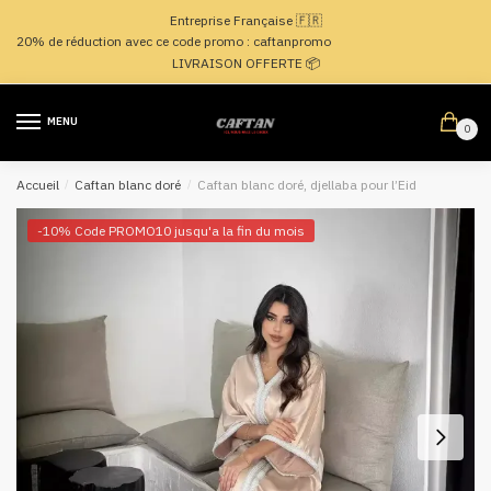
Passer
Aller
Entreprise Française 🇫🇷
à
au
20% de réduction avec ce code promo : caftanpromo
la
contenu
LIVRAISON OFFERTE 📦
navigation
MENU
0
Accueil
/
Caftan blanc doré
/
Caftan blanc doré, djellaba pour l’Eid
-10% Code PROMO10 jusqu'a la fin du mois