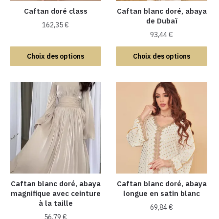
Caftan doré class
Caftan blanc doré, abaya
de Dubaï
162,35
€
93,44
€
Ce
Ce
produit
Choix des options
Choix des options
produit
a
a
plusieurs
plusieurs
variations.
variations.
Les
Les
options
options
peuvent
peuvent
être
être
choisies
choisies
sur
sur
la
la
Caftan blanc doré, abaya
Caftan blanc doré, abaya
page
magnifique avec ceinture
longue en satin blanc
page
du
à la taille
du
produit
69,84
€
produit
56,79
€