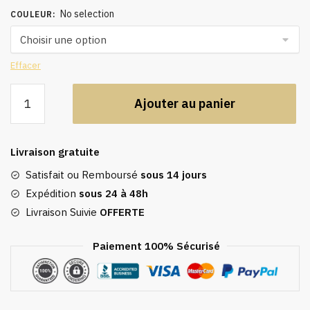
No selection
COULEUR
:
Effacer
quantité
Ajouter au panier
de
Caftan
blanc
Livraison gratuite
mariage,
robe
Satisfait ou Remboursé
sous 14 jours
longue
Expédition
sous 24 à 48h
Livraison Suivie
OFFERTE
Paiement 100% Sécurisé