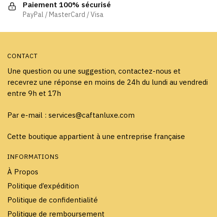
la
la
Paiement 100% sécurisé
page
page
PayPal / MasterCard / Visa
du
du
produit
produit
CONTACT
Une question ou une suggestion, contactez-nous et
recevrez une réponse en moins de 24h du lundi au vendredi
entre 9h et 17h
Par e-mail : services@caftanluxe.com
Cette boutique appartient à une entreprise française
INFORMATIONS
À Propos
Politique d’expédition
Politique de confidentialité
Politique de remboursement