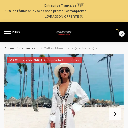
Passer
Aller
Entreprise Française 🇫🇷
à
au
20% de réduction avec ce code promo : caftanpromo
la
contenu
LIVRAISON OFFERTE 📦
navigation
MENU
0
Accueil
/
Caftan blanc
/
Caftan blanc mariage, robe longue
-10% Code PROMO10 jusqu'a la fin du mois