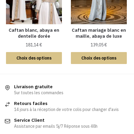
peuvent
être
être
choisies
choisies
sur
sur
la
la
Caftan blanc, abaya en
Caftan mariage blanc en
page
dentelle dorée
maille, abaya de luxe
page
du
du
produit
181,14
€
139,05
€
produit
Ce
Ce
Choix des options
Choix des options
produit
produit
a
a
plusieurs
plusieurs
variations.
variations.
Livraison gratuite
Les
Les
Sur toutes les commandes
options
options
Retours faciles
peuvent
peuvent
14 jours à la réception de votre colis pour changer d'avis
être
être
Service Client
choisies
choisies
Assistance par emails 5j/7 Réponse sous 48h
sur
sur