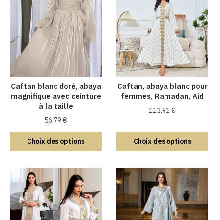
Caftan blanc doré, abaya
Caftan, abaya blanc pour
magnifique avec ceinture
femmes, Ramadan, Aid
à la taille
113,91
€
56,79
€
Ce
Ce
produit
Choix des options
Choix des options
produit
a
a
plusieurs
plusieurs
variations.
variations.
Les
Les
options
options
peuvent