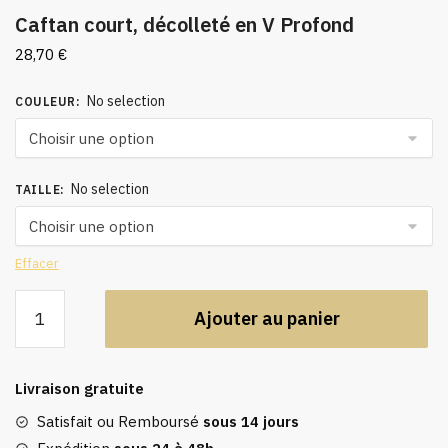
Caftan court, décolleté en V Profond
28,70
€
No selection
COULEUR
:
No selection
TAILLE
:
Effacer
quantité
Ajouter au panier
de
Caftan
court,
Livraison gratuite
décolleté
en
Satisfait ou Remboursé
sous 14 jours
V