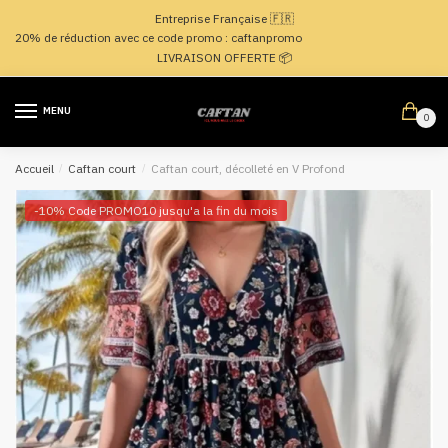
Passer
Aller
Entreprise Française 🇫🇷
à
au
20% de réduction avec ce code promo : caftanpromo
la
contenu
LIVRAISON OFFERTE 📦
navigation
MENU
0
Accueil
/
Caftan court
/
Caftan court, décolleté en V Profond
-10% Code PROMO10 jusqu'a la fin du mois