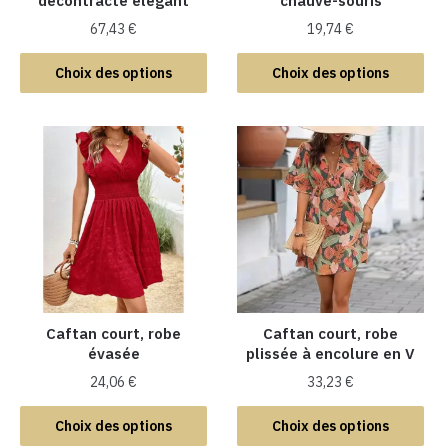
décontracté élégant
chauve-souris
67,43
€
19,74
€
Ce
Ce
Choix des options
Choix des options
produit
produit
a
a
plusieurs
plusieurs
variations.
variations.
Les
Les
options
options
peuvent
peuvent
être
être
choisies
choisies
sur
sur
la
la
Caftan court, robe
Caftan court, robe
évasée
plissée à encolure en V
page
page
du
du
24,06
€
33,23
€
produit
produit
Ce
Ce
Choix des options
Choix des options
produit
produit