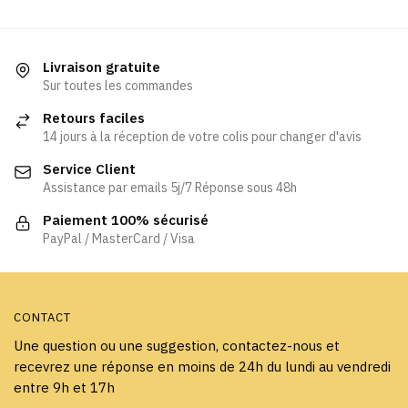
a
a
plusieurs
plusieurs
variations.
variations.
Livraison gratuite
Les
Les
Sur toutes les commandes
options
options
Retours faciles
peuvent
peuvent
14 jours à la réception de votre colis pour changer d'avis
être
être
Service Client
choisies
choisies
Assistance par emails 5j/7 Réponse sous 48h
sur
sur
la
la
Paiement 100% sécurisé
page
page
PayPal / MasterCard / Visa
du
du
produit
produit
CONTACT
Une question ou une suggestion, contactez-nous et
recevrez une réponse en moins de 24h du lundi au vendredi
entre 9h et 17h