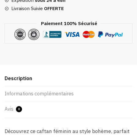
Expédition
sous 24 à 48h
Profond
Livraison Suivie
OFFERTE
Paiement 100% Sécurisé
Description
Informations complémentaires
Avis
0
Découvrez ce caftan féminin au style bohème, parfait