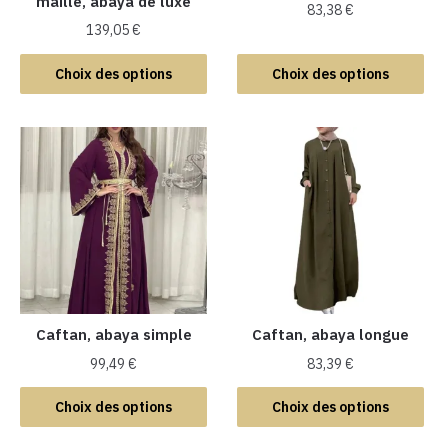
maille, abaya de luxe
83,38
€
139,05
€
Ce
Ce
produit
Choix des options
Choix des options
produit
a
a
plusieurs
plusieurs
variations.
variations.
Les
Les
options
options
peuvent
peuvent
être
être
choisies
choisies
sur
sur
la
la
Caftan, abaya simple
Caftan, abaya longue
page
page
du
99,49
€
83,39
€
du
produit
Ce
Ce
produit
Choix des options
Choix des options
produit
produit