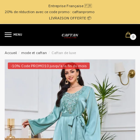
Passer
Aller
Entreprise Française 🇫🇷
à
au
20% de réduction avec ce code promo : caftanpromo
la
contenu
LIVRAISON OFFERTE 📦
navigation
MENU
0
Accueil
/
mode et caftan
/
Caftan de luxe
-10% Code PROMO10 jusqu'a la fin du mois