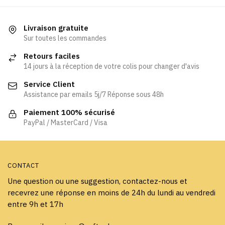
a
a
plusieurs
plusieurs
variations.
variations.
Livraison gratuite
Les
Les
Sur toutes les commandes
options
options
Retours faciles
peuvent
peuvent
14 jours à la réception de votre colis pour changer d'avis
être
être
Service Client
choisies
choisies
Assistance par emails 5j/7 Réponse sous 48h
sur
sur
la
la
Paiement 100% sécurisé
page
page
PayPal / MasterCard / Visa
du
du
produit
produit
CONTACT
Une question ou une suggestion, contactez-nous et
recevrez une réponse en moins de 24h du lundi au vendredi
entre 9h et 17h