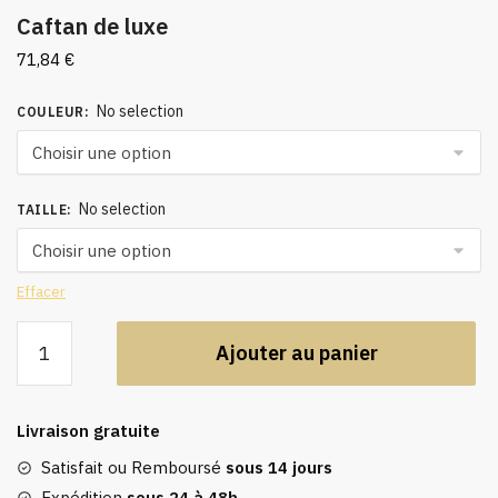
Caftan de luxe
71,84
€
No selection
COULEUR
:
No selection
TAILLE
:
Effacer
quantité
Ajouter au panier
de
Caftan
de
Livraison gratuite
luxe
Satisfait ou Remboursé
sous 14 jours
Expédition
sous 24 à 48h