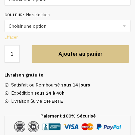
No selection
COULEUR
:
Effacer
quantité
Ajouter au panier
de
Caftan
Dubai
Livraison gratuite
Satisfait ou Remboursé
sous 14 jours
Expédition
sous 24 à 48h
Livraison Suivie
OFFERTE
Paiement 100% Sécurisé