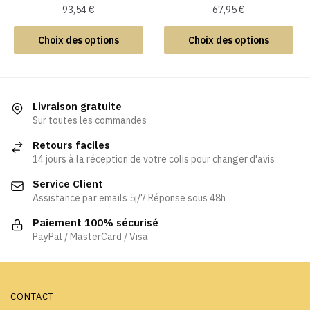
du
du
93,54
€
67,95
€
produit
produit
Ce
Ce
Choix des options
Choix des options
produit
produit
a
a
plusieurs
plusieurs
variations.
variations.
Livraison gratuite
Les
Les
Sur toutes les commandes
options
options
Retours faciles
peuvent
peuvent
14 jours à la réception de votre colis pour changer d'avis
être
être
Service Client
choisies
choisies
Assistance par emails 5j/7 Réponse sous 48h
sur
sur
la
la
Paiement 100% sécurisé
page
page
PayPal / MasterCard / Visa
du
du
produit
produit
CONTACT