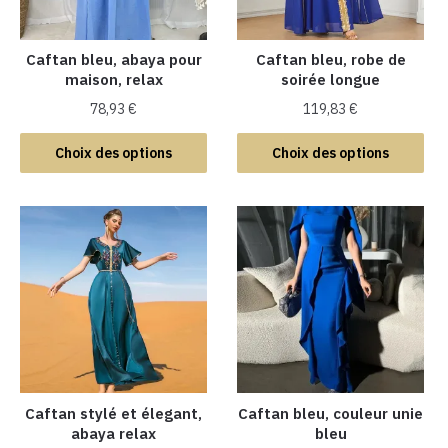
Caftan bleu, abaya pour
Caftan bleu, robe de
maison, relax
soirée longue
78,93
€
119,83
€
Ce
Ce
Choix des options
Choix des options
produit
produit
a
a
plusieurs
plusieurs
variations.
variations.
Les
Les
options
options
peuvent
peuvent
être
être
choisies
choisies
sur
sur
la
la
Caftan stylé et élegant,
Caftan bleu, couleur unie
abaya relax
bleu
page
page