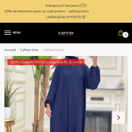
Passer
Aller
Entreprise Française 🇫🇷
à
au
20% de réduction avec ce code promo : caftanpromo
la
contenu
LIVRAISON OFFERTE 📦
navigation
MENU
0
Accueil
/
Caftan bleu
/
Caftan Dubai
-10% Code PROMO10 jusqu'a la fin du mois