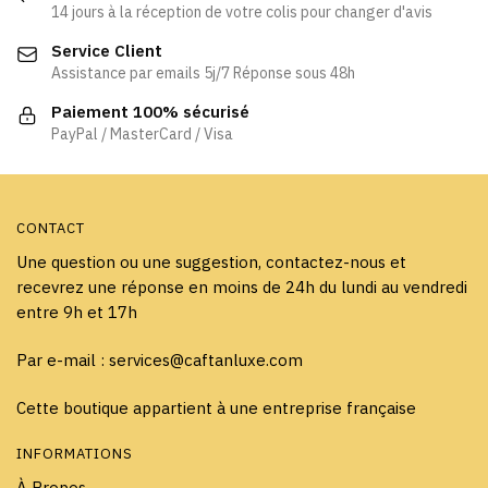
peuvent
peuvent
14 jours à la réception de votre colis pour changer d'avis
être
être
Service Client
choisies
choisies
Assistance par emails 5j/7 Réponse sous 48h
sur
sur
la
la
Paiement 100% sécurisé
page
page
PayPal / MasterCard / Visa
du
du
produit
produit
CONTACT
Une question ou une suggestion, contactez-nous et
recevrez une réponse en moins de 24h du lundi au vendredi
entre 9h et 17h
Par e-mail : services@caftanluxe.com
Cette boutique appartient à une entreprise française
INFORMATIONS
À Propos