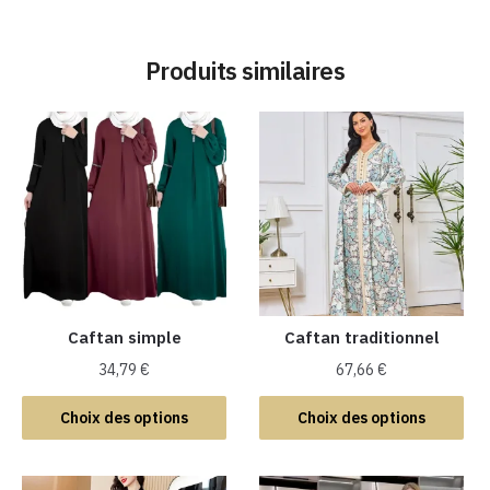
Produits similaires
Caftan simple
Caftan traditionnel
34,79
€
67,66
€
Ce
Ce
Choix des options
Choix des options
produit
produit
a
a
plusieurs
plusieurs