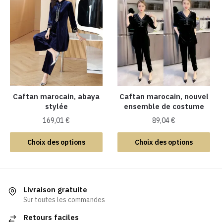
variations.
variations.
Les
Les
options
options
peuvent
peuvent
être
être
choisies
choisies
sur
sur
la
la
Caftan marocain, abaya
Caftan marocain, nouvel
stylée
ensemble de costume
page
page
du
du
169,01
€
89,04
€
produit
produit
Ce
Ce
Choix des options
Choix des options
produit
produit
a
a
plusieurs
plusieurs
variations.
variations.
Livraison gratuite
Les
Les
Sur toutes les commandes
options
options
Retours faciles