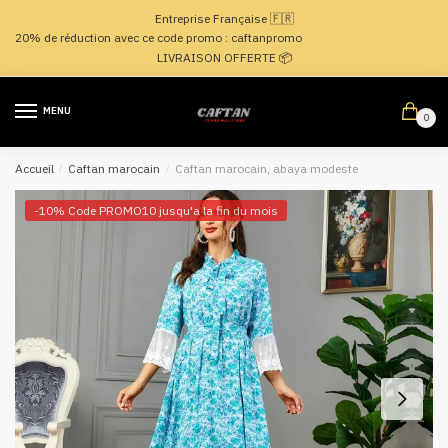
Passer
Aller
Entreprise Française 🇫🇷
à
au
20% de réduction avec ce code promo : caftanpromo
la
contenu
LIVRAISON OFFERTE 📦
navigation
MENU
0
Accueil
/
Caftan marocain
/
Caftan marocain, abaya modeste
-10% Code PROMO10 jusqu'a la fin du mois