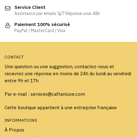
être
choisies
Service Client
choisies
sur
Assistance par emails 5j/7 Réponse sous 48h
sur
la
la
page
Paiement 100% sécurisé
page
PayPal / MasterCard / Visa
du
du
produit
produit
CONTACT
Une question ou une suggestion, contactez-nous et
recevrez une réponse en moins de 24h du lundi au vendredi
entre 9h et 17h
Par e-mail : services@caftanluxe.com
Cette boutique appartient à une entreprise française
INFORMATIONS
À Propos