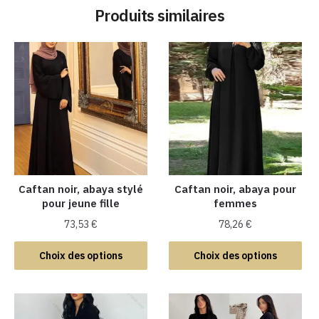
Produits similaires
Caftan noir, abaya stylé
Caftan noir, abaya pour
pour jeune fille
femmes
73,53
€
78,26
€
Ce
Ce
Choix des options
Choix des options
produit
produit
a
a
plusieurs
plusieurs