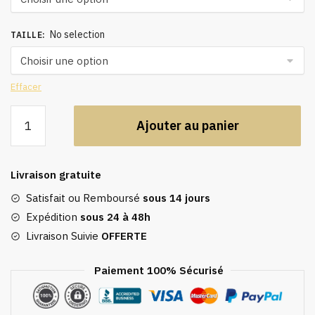
No selection
TAILLE
:
Effacer
quantité
Ajouter au panier
de
Caftan
noir,
Livraison gratuite
abaya
de
Satisfait ou Remboursé
sous 14 jours
luxe
Expédition
sous 24 à 48h
de
Livraison Suivie
OFFERTE
dubai
Paiement 100% Sécurisé