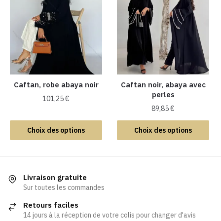
variations.
variations.
Les
Les
options
options
peuvent
peuvent
être
être
choisies
choisies
sur
sur
la
la
Caftan, robe abaya noir
Caftan noir, abaya avec
perles
page
page
101,25
€
du
du
89,85
€
Ce
produit
produit
Ce
produit
Choix des options
Choix des options
produit
a
a
plusieurs
plusieurs
variations.
variations.
Les
Livraison gratuite
Les
Sur toutes les commandes
options
options
peuvent
Retours faciles
peuvent
être
14 jours à la réception de votre colis pour changer d'avis