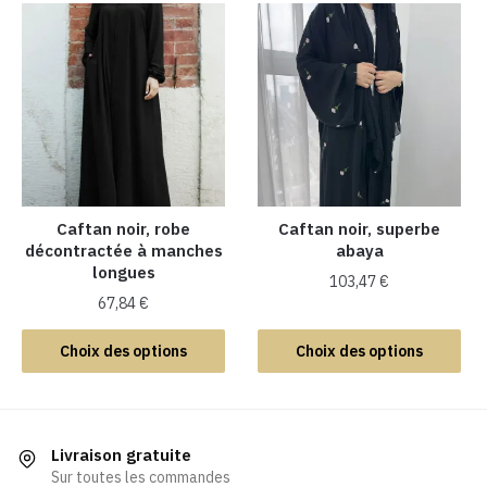
plusieurs
plusieurs
variations.
variations.
Les
Les
options
options
peuvent
peuvent
être
être
choisies
choisies
sur
sur
la
la
Caftan noir, robe
Caftan noir, superbe
décontractée à manches
abaya
page
page
longues
du
du
103,47
€
produit
produit
67,84
€
Ce
Ce
produit
Choix des options
Choix des options
produit
a
a
plusieurs
plusieurs
variations.
variations.
Les
Livraison gratuite
Les
Sur toutes les commandes
options