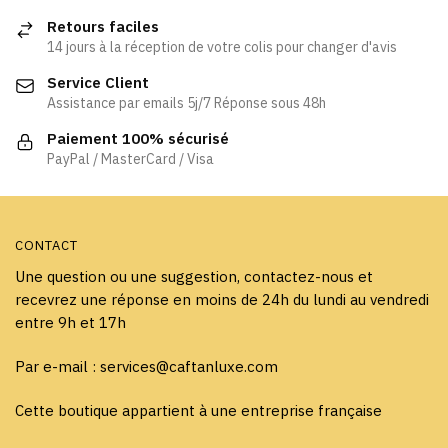
options
peuvent
Retours faciles
peuvent
être
14 jours à la réception de votre colis pour changer d'avis
être
choisies
Service Client
choisies
sur
Assistance par emails 5j/7 Réponse sous 48h
sur
la
la
page
Paiement 100% sécurisé
page
PayPal / MasterCard / Visa
du
du
produit
produit
CONTACT
Une question ou une suggestion, contactez-nous et
recevrez une réponse en moins de 24h du lundi au vendredi
entre 9h et 17h
Par e-mail : services@caftanluxe.com
Cette boutique appartient à une entreprise française