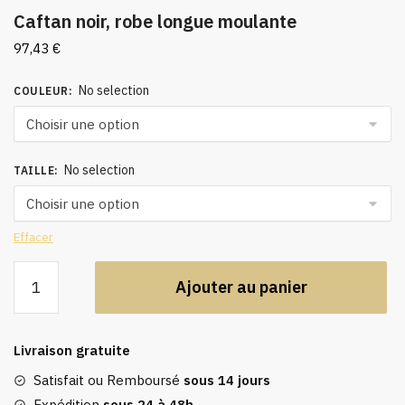
Caftan noir, robe longue moulante
97,43
€
No selection
COULEUR
:
No selection
TAILLE
:
Effacer
quantité
Ajouter au panier
de
Caftan
noir,
Livraison gratuite
robe
longue
Satisfait ou Remboursé
sous 14 jours
moulante
Expédition
sous 24 à 48h