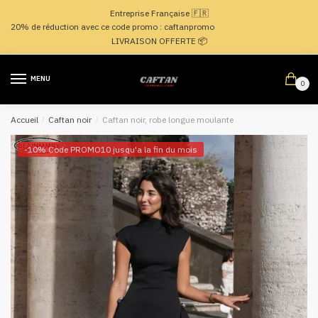
Passer
Aller
Entreprise Française 🇫🇷
à
au
20% de réduction avec ce code promo : caftanpromo
la
contenu
LIVRAISON OFFERTE 📦
navigation
MENU
0
Accueil
/
Caftan noir
/
Caftan noir, robe longue moulante
-10% Code PROMO10 jusqu'a la fin du mois