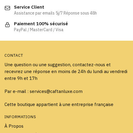
être
choisies
Service Client
choisies
sur
Assistance par emails 5j/7 Réponse sous 48h
sur
la
la
page
Paiement 100% sécurisé
page
PayPal / MasterCard / Visa
du
du
produit
produit
CONTACT
Une question ou une suggestion, contactez-nous et
recevrez une réponse en moins de 24h du lundi au vendredi
entre 9h et 17h
Par e-mail : services@caftanluxe.com
Cette boutique appartient à une entreprise française
INFORMATIONS
À Propos