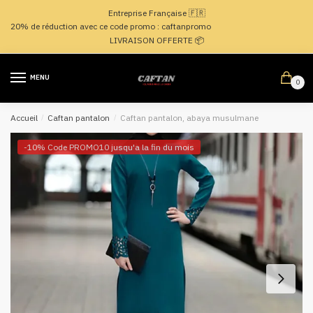
Passer
Aller
Entreprise Française 🇫🇷
à
au
20% de réduction avec ce code promo : caftanpromo
la
contenu
LIVRAISON OFFERTE 📦
navigation
MENU
0
Accueil
/
Caftan pantalon
/
Caftan pantalon, abaya musulmane
-10% Code PROMO10 jusqu'a la fin du mois