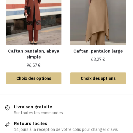
variations.
variations.
Les
Les
options
options
peuvent
peuvent
être
être
choisies
choisies
sur
sur
la
la
Caftan pantalon, abaya
Caftan, pantalon large
simple
page
page
63,27
€
du
du
96,57
€
Ce
produit
produit
Ce
produit
Choix des options
Choix des options
produit
a
a
plusieurs
plusieurs
variations.
variations.
Les
Livraison gratuite
Les
Sur toutes les commandes
options
options
peuvent
Retours faciles
peuvent
être
14 jours à la réception de votre colis pour changer d'avis