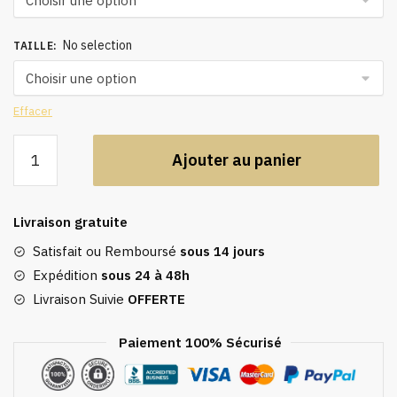
No selection
TAILLE
:
Effacer
quantité
Ajouter au panier
de
Caftan
pantalon,
Livraison gratuite
abaya
musulmane
Satisfait ou Remboursé
sous 14 jours
Expédition
sous 24 à 48h
Livraison Suivie
OFFERTE
Paiement 100% Sécurisé