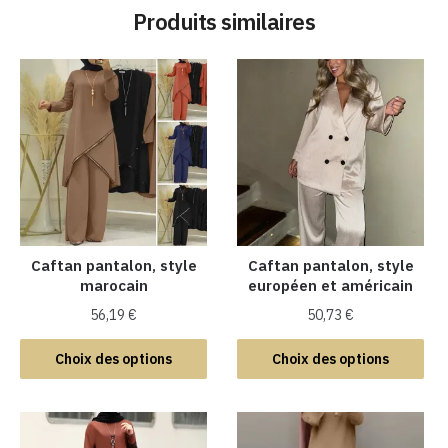
Produits similaires
Caftan pantalon, style
Caftan pantalon, style
marocain
européen et américain
56,19
€
50,73
€
Ce
Ce
Choix des options
Choix des options
produit
produit
a
a
plusieurs
plusieurs