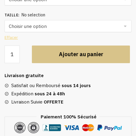
No selection
TAILLE
:
Effacer
quantité
Ajouter au panier
de
Caftan
simple
Livraison gratuite
Satisfait ou Remboursé
sous 14 jours
Expédition
sous 24 à 48h
Livraison Suivie
OFFERTE
Paiement 100% Sécurisé