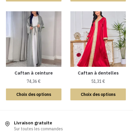
produit
a
a
plusieurs
plusieurs
variations.
variations.
Les
Les
options
options
peuvent
peuvent
être
être
choisies
choisies
sur
sur
la
la
Caftan à ceinture
Caftan à dentelles
page
page
du
74,36
€
51,31
€
du
produit
Ce
Ce
produit
Choix des options
Choix des options
produit
produit
a
a
plusieurs
plusieurs
variations.
variations.
Livraison gratuite
Les
Les
Sur toutes les commandes