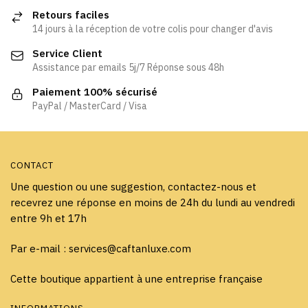
options
options
Retours faciles
peuvent
peuvent
14 jours à la réception de votre colis pour changer d'avis
être
être
Service Client
choisies
choisies
Assistance par emails 5j/7 Réponse sous 48h
sur
sur
la
la
Paiement 100% sécurisé
page
page
PayPal / MasterCard / Visa
du
du
produit
produit
CONTACT
Une question ou une suggestion, contactez-nous et
recevrez une réponse en moins de 24h du lundi au vendredi
entre 9h et 17h
Par e-mail : services@caftanluxe.com
Cette boutique appartient à une entreprise française