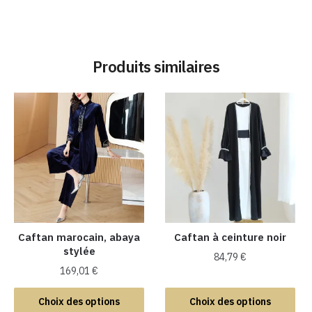
Produits similaires
Caftan marocain, abaya
Caftan à ceinture noir
stylée
84,79
€
169,01
€
Ce
Ce
produit
Choix des options
Choix des options