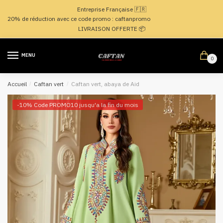
Passer
Aller
Entreprise Française 🇫🇷
à
au
20% de réduction avec ce code promo : caftanpromo
la
contenu
LIVRAISON OFFERTE 📦
navigation
MENU
0
Accueil
/
Caftan vert
/
Caftan vert, abaya de Aid
-10% Code PROMO10 jusqu'a la fin du mois