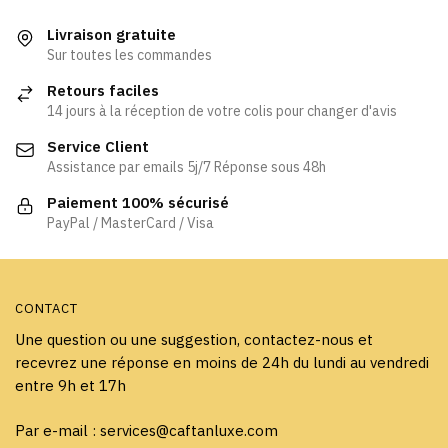
plusieurs
Les
variations.
Livraison gratuite
options
Les
Sur toutes les commandes
peuvent
options
être
Retours faciles
peuvent
choisies
14 jours à la réception de votre colis pour changer d'avis
être
sur
Service Client
choisies
la
Assistance par emails 5j/7 Réponse sous 48h
sur
page
la
Paiement 100% sécurisé
du
page
PayPal / MasterCard / Visa
produit
du
produit
CONTACT
Une question ou une suggestion, contactez-nous et
recevrez une réponse en moins de 24h du lundi au vendredi
entre 9h et 17h
Par e-mail : services@caftanluxe.com