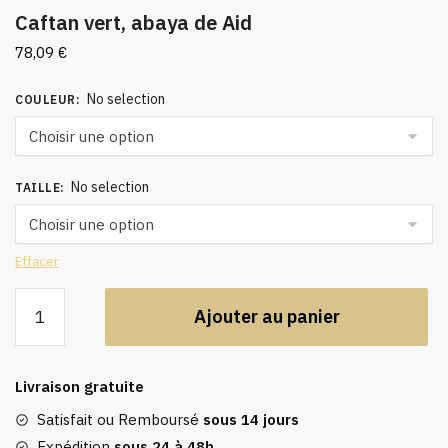
Caftan vert, abaya de Aid
78,09
€
No selection
COULEUR
:
No selection
TAILLE
:
Effacer
quantité
Ajouter au panier
de
Caftan
vert,
Livraison gratuite
abaya
de
Satisfait ou Remboursé
sous 14 jours
Aid
Expédition
sous 24 à 48h