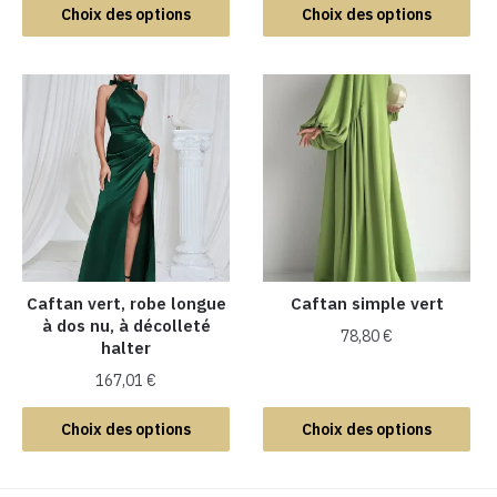
Ce
Ce
Choix des options
Choix des options
produit
produit
a
a
plusieurs
plusieurs
variations.
variations.
Les
Les
options
options
peuvent
peuvent
être
être
choisies
choisies
sur
sur
la
la
Caftan vert, robe longue
Caftan simple vert
à dos nu, à décolleté
page
page
78,80
€
halter
du
du
Ce
produit
produit
167,01
€
produit
Ce
Choix des options
Choix des options
a
produit
plusieurs
a
variations.