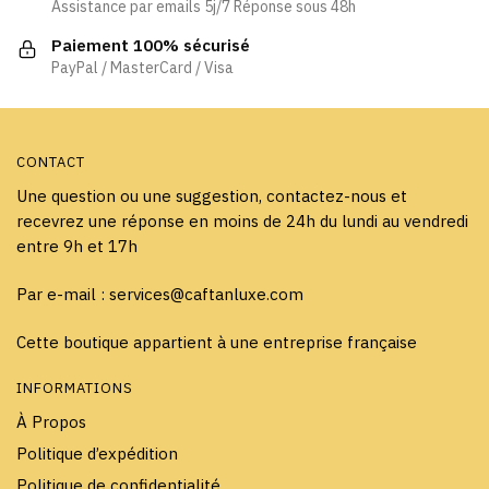
Assistance par emails 5j/7 Réponse sous 48h
sur
sur
la
la
Paiement 100% sécurisé
page
page
PayPal / MasterCard / Visa
du
du
produit
produit
CONTACT
Une question ou une suggestion, contactez-nous et
recevrez une réponse en moins de 24h du lundi au vendredi
entre 9h et 17h
Par e-mail : services@caftanluxe.com
Cette boutique appartient à une entreprise française
INFORMATIONS
À Propos
Politique d’expédition
Politique de confidentialité