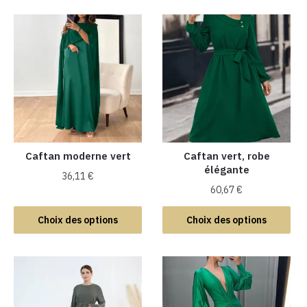
Caftan moderne vert
Caftan vert, robe
élégante
36,11
€
60,67
€
Ce
Ce
produit
Choix des options
Choix des options
produit
a
a
plusieurs
plusieurs
variations.
variations.
Les
Les
options