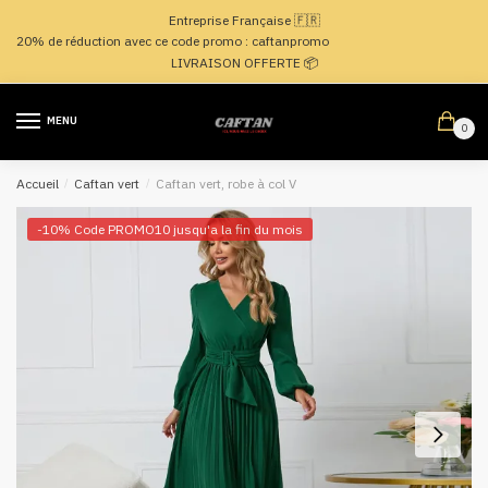
Passer
Aller
Entreprise Française 🇫🇷
à
au
20% de réduction avec ce code promo : caftanpromo
la
contenu
LIVRAISON OFFERTE 📦
navigation
MENU
0
Accueil
/
Caftan vert
/
Caftan vert, robe à col V
-10% Code PROMO10 jusqu'a la fin du mois