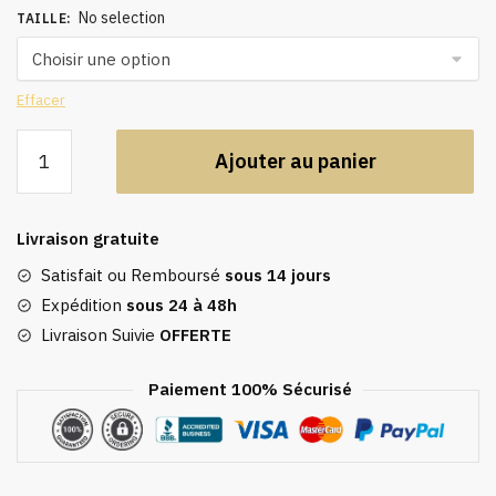
No selection
TAILLE
:
Effacer
quantité
Ajouter au panier
de
Caftan
vert,
Livraison gratuite
robe
à
Satisfait ou Remboursé
sous 14 jours
col
Expédition
sous 24 à 48h
V
Livraison Suivie
OFFERTE
Paiement 100% Sécurisé