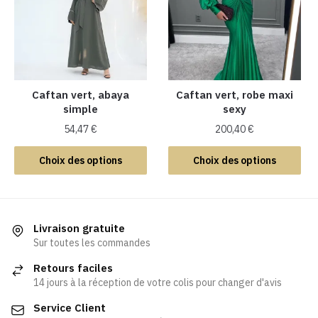
options
peuvent
peuvent
être
être
choisies
choisies
sur
sur
la
la
Caftan vert, abaya
Caftan vert, robe maxi
page
simple
sexy
page
du
du
produit
54,47
€
200,40
€
produit
Ce
Ce
Choix des options
Choix des options
produit
produit
a
a
plusieurs
plusieurs
variations.
variations.
Livraison gratuite
Les
Les
Sur toutes les commandes
options
options
Retours faciles
peuvent
peuvent
14 jours à la réception de votre colis pour changer d'avis
être
être
Service Client
choisies
choisies