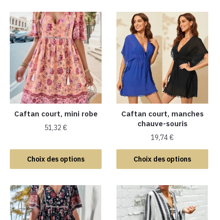
Caftan court, mini robe
Caftan court, manches
chauve-souris
51,32
€
19,74
€
Ce
Ce
produit
Choix des options
Choix des options
produit
a
a
plusieurs
plusieurs
variations.
variations.
Les
Les
options