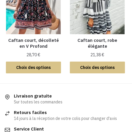
options
peuvent
peuvent
être
être
choisies
choisies
sur
sur
la
la
Caftan court, décolleté
Caftan court, robe
page
en V Profond
élégante
page
du
du
produit
28,70
€
21,38
€
produit
Ce
Ce
Choix des options
Choix des options
produit
produit
a
a
plusieurs
plusieurs
variations.
variations.
Livraison gratuite
Les
Les
Sur toutes les commandes
options
options
Retours faciles
peuvent
peuvent
14 jours à la réception de votre colis pour changer d'avis
être
être
Service Client
choisies
choisies