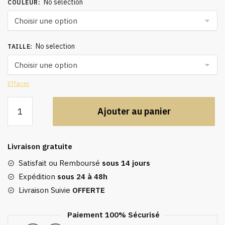
No selection
COULEUR
:
No selection
TAILLE
:
Effacer
quantité
Ajouter au panier
de
Caftan
court,
Livraison gratuite
tunique
ample
Satisfait ou Remboursé
sous 14 jours
pour
Expédition
sous 24 à 48h
maillot
Livraison Suivie
OFFERTE
de
bain
Paiement 100% Sécurisé