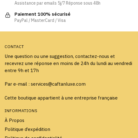
Assistance par emails 5j/7 Réponse sous 48h
sur
sur
la
la
Paiement 100% sécurisé
page
page
PayPal / MasterCard / Visa
du
du
produit
produit
CONTACT
Une question ou une suggestion, contactez-nous et
recevrez une réponse en moins de 24h du lundi au vendredi
entre 9h et 17h
Par e-mail : services@caftanluxe.com
Cette boutique appartient à une entreprise française
INFORMATIONS
À Propos
Politique d’expédition