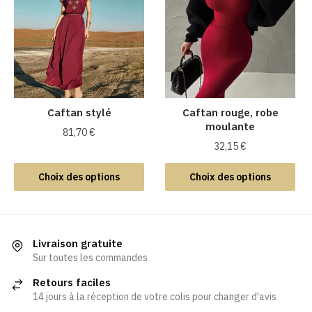
Les
Les
options
options
peuvent
peuvent
être
être
choisies
choisies
sur
sur
la
la
Caftan stylé
Caftan rouge, robe
moulante
page
page
81,70
€
du
du
32,15
€
Ce
produit
produit
Ce
produit
Choix des options
Choix des options
produit
a
a
plusieurs
plusieurs
variations.
variations.
Les
Livraison gratuite
Les
Sur toutes les commandes
options
options
peuvent
Retours faciles
peuvent
être
14 jours à la réception de votre colis pour changer d'avis
être
choisies