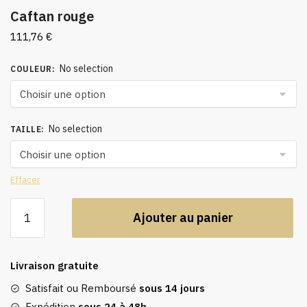
Caftan rouge
111,76
€
No selection
COULEUR
:
No selection
TAILLE
:
Effacer
quantité
Ajouter au panier
de
Caftan
rouge
Livraison gratuite
Satisfait ou Remboursé
sous 14 jours
Expédition
sous 24 à 48h