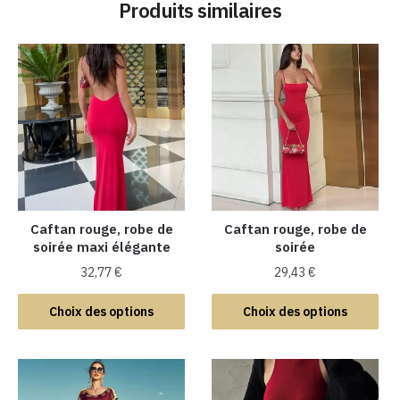
Produits similaires
Caftan rouge, robe de
Caftan rouge, robe de
soirée maxi élégante
soirée
32,77
€
29,43
€
Ce
Ce
Choix des options
Choix des options
produit
produit
a
a
plusieurs
plusieurs
variations.
variations.