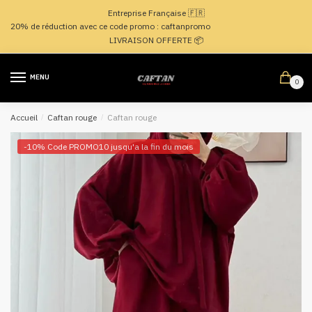
Passer
Aller
Entreprise Française 🇫🇷
à
au
20% de réduction avec ce code promo : caftanpromo
la
contenu
LIVRAISON OFFERTE 📦
navigation
MENU
0
Accueil
/
Caftan rouge
/
Caftan rouge
-10% Code PROMO10 jusqu'a la fin du mois