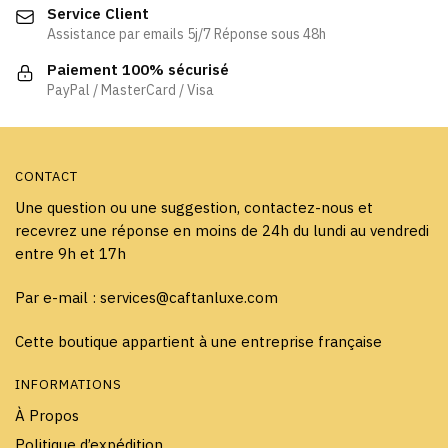
Service Client
choisies
sur
Assistance par emails 5j/7 Réponse sous 48h
sur
la
la
page
Paiement 100% sécurisé
page
PayPal / MasterCard / Visa
du
du
produit
produit
CONTACT
Une question ou une suggestion, contactez-nous et
recevrez une réponse en moins de 24h du lundi au vendredi
entre 9h et 17h
Par e-mail : services@caftanluxe.com
Cette boutique appartient à une entreprise française
INFORMATIONS
À Propos
Politique d’expédition