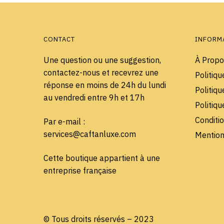
options
peuvent
être
choisies
CONTACT
INFORM
sur
Une question ou une suggestion,
À Propo
la
contactez-nous et recevrez une
Politiqu
page
réponse en moins de 24h du lundi
du
Politiqu
au vendredi entre 9h et 17h
produit
Politiq
Conditi
Par e-mail :
services@caftanluxe.com
Mention
Cette boutique appartient à une
entreprise française
© Tous droits réservés – 2023