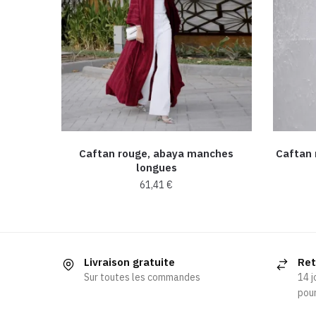
Caftan rouge, abaya manches
Caftan 
longues
61,41
€
Ce
produit
a
Livraison gratuite
Ret
plusieurs
Sur toutes les commandes
14 j
variations.
pour
Les