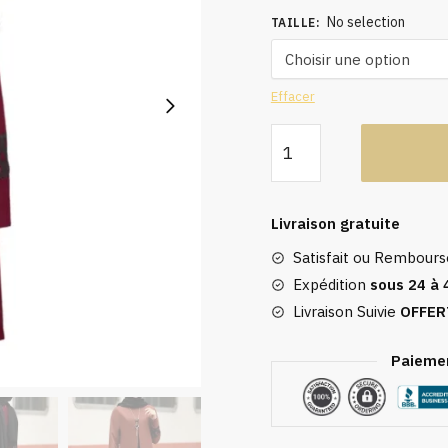
No selection
TAILLE
:
Effacer
quantité
de
Caftan
rouge
Livraison gratuite
pantalon
Satisfait ou Rembour
Expédition
sous 24 à 
Livraison Suivie
OFFER
Paiemen