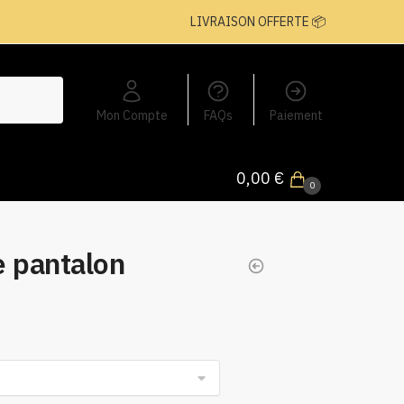
LIVRAISON OFFERTE 📦
Mon Compte
FAQs
Paiement
0,00
€
0
e pantalon