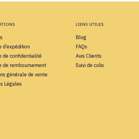
options
options
peuvent
peuvent
être
être
choisies
choisies
ATIONS
LIENS UTILES
sur
sur
s
Blog
la
la
e d’expédition
FAQs
page
page
du
du
e de confidentialité
Avis Clients
produit
produit
ue de remboursement
Suivi de colis
ons générale de vente
s Légales