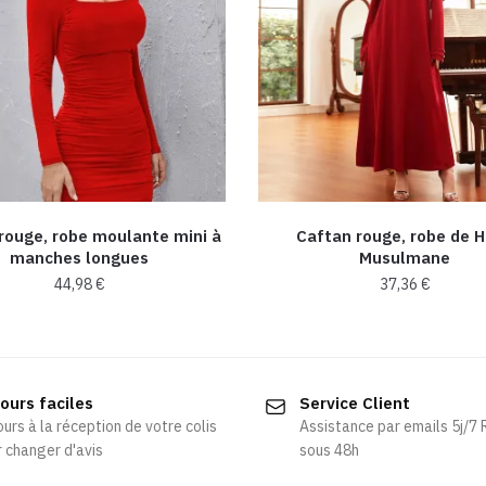
rouge, robe moulante mini à
Caftan rouge, robe de H
manches longues
Musulmane
44,98
€
37,36
€
Ce
Ce
produit
produit
a
a
ours faciles
Service Client
plusieurs
plusieurs
ours à la réception de votre colis
Assistance par emails 5j/7
variations.
variations.
 changer d'avis
sous 48h
Les
Les