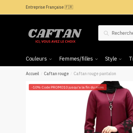
Passer
Aller
Entreprise Française 🇫🇷
à
au
la
contenu
navigation
Recherche
Recherche
pour :
Couleurs
Femmes/filles
Style
T
Accueil
Caftan rouge
Caftan rouge pantalon
/
/
-10% Code PROMO10 jusqu'a la fin du mois