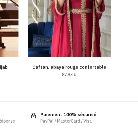
ijab
Caftan, abaya rouge confortable
87,93
€
Ce
produit
a
plusieurs
Paiement 100% sécurisé
variations.
 Réponse
PayPal / MasterCard / Visa
Les
options