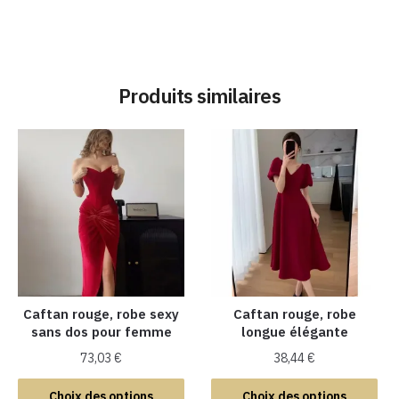
Produits similaires
Caftan rouge, robe sexy
Caftan rouge, robe
sans dos pour femme
longue élégante
73,03
€
38,44
€
Ce
Ce
Choix des options
Choix des options