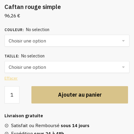
Caftan rouge simple
96,26
€
No selection
COULEUR
:
No selection
TAILLE
:
Effacer
quantité
Ajouter au panier
de
Caftan
rouge
Livraison gratuite
simple
Satisfait ou Remboursé
sous 14 jours
Expédition
sous 24 à 48h