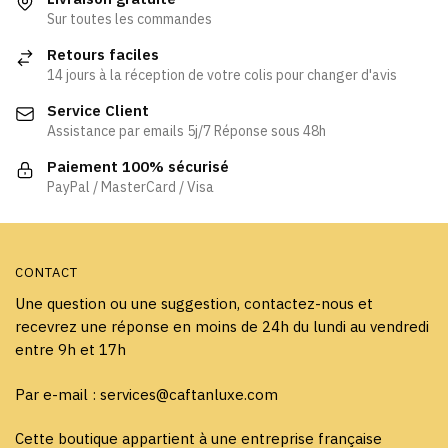
Les
Les
Sur toutes les commandes
options
options
Retours faciles
peuvent
peuvent
14 jours à la réception de votre colis pour changer d'avis
être
être
Service Client
choisies
choisies
Assistance par emails 5j/7 Réponse sous 48h
sur
sur
la
la
Paiement 100% sécurisé
page
page
PayPal / MasterCard / Visa
du
du
produit
produit
CONTACT
Une question ou une suggestion, contactez-nous et
recevrez une réponse en moins de 24h du lundi au vendredi
entre 9h et 17h
Par e-mail : services@caftanluxe.com
Cette boutique appartient à une entreprise française