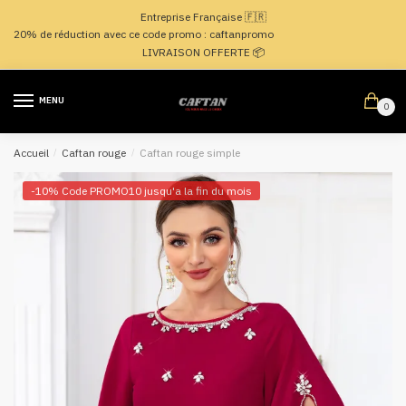
Passer
Aller
Entreprise Française 🇫🇷
à
au
20% de réduction avec ce code promo : caftanpromo
la
contenu
LIVRAISON OFFERTE 📦
navigation
MENU
0
Accueil
/
Caftan rouge
/
Caftan rouge simple
-10% Code PROMO10 jusqu'a la fin du mois